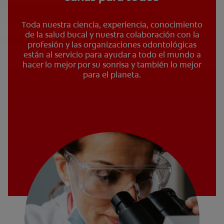
Toda nuestra ciencia, experiencia, conocimiento
de la salud bucal y nuestra colaboración con la
profesión y las organizaciones odontológicas
están al servicio para ayudar a todo el mundo a
hacer lo mejor por su sonrisa y también lo mejor
para el planeta.