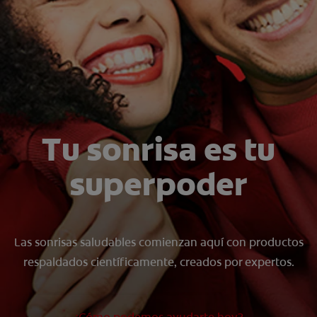
CHEQUEO DE SALUD BUCAL
SELECCIÓN DE PRODUCTOS
PARA PROFESIONALES
CUPONES
Tu sonrisa es tu
DÓNDE COMPRAR
superpoder
BO (ES)
SUSCRÍBETE
Las sonrisas saludables comienzan aquí con productos
respaldados científicamente, creados por expertos.