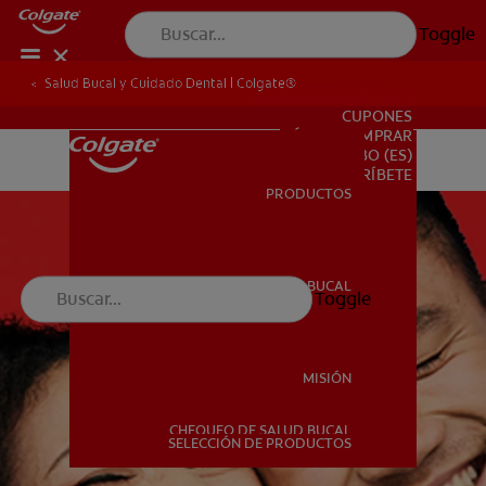
Toggle
Salud Bucal y Cuidado Dental | Colgate®
PARA PROFESIONALES
CUPONES
DÓNDE COMPRAR
BO (ES)
SUSCRÍBETE
PRODUCTOS
PRODUCTOS
SALUD BUCAL
Toggle
SALUD BUCAL
MISIÓN
CHEQUEO DE SALUD BUCAL
MISIÓN
SELECCIÓN DE PRODUCTOS