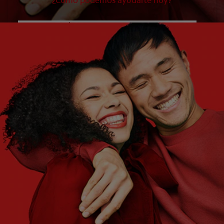
¿Cómo podemos ayudarte hoy?
¿QUÉ ES LO QUE NECESITAS?
Elige una opción
¿CUÁLES SON TUS OBJETIVOS?
Elige una opción
Empezar