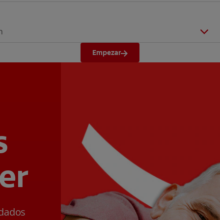
n
Empezar
s
er
ldados