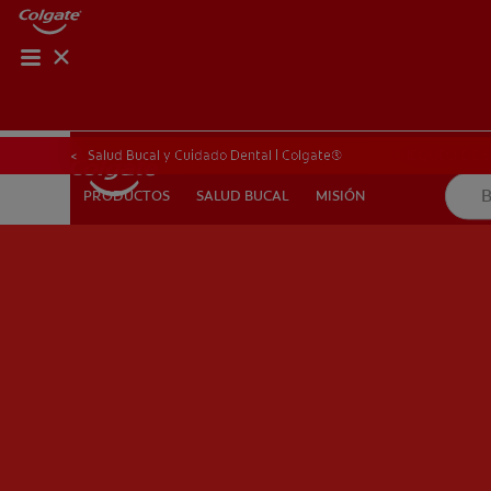
CHEQUEO DE SAL
CHEQUEO DE 
Salud Bucal y Cuidado Dental | Colgate®
SALUD BUCAL
MISIÓN
PRODUCTOS
PRODUCTOS
SALUD BUCAL
MISIÓN
PARA PROFESIONALES
CUPONES
DÓNDE COMPRAR