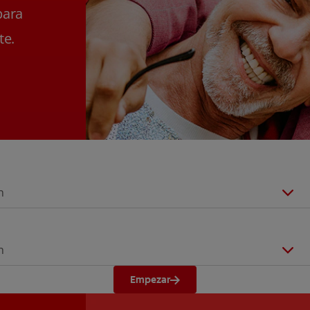
para
te.
n
n
Empezar