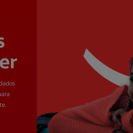
s
er
ldados
para
te.