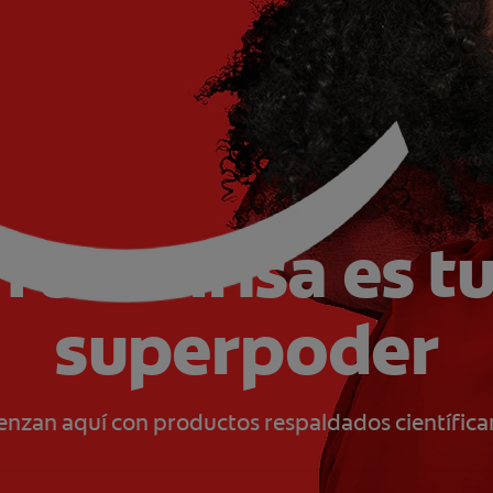
Tu sonrisa es t
superpoder
ienzan aquí con productos respaldados científica