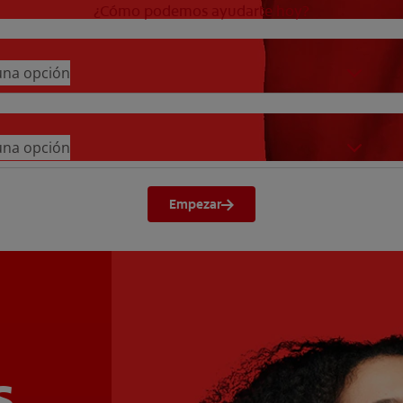
¿Cómo podemos ayudarte hoy?
 una opción
 una opción
Empezar
s