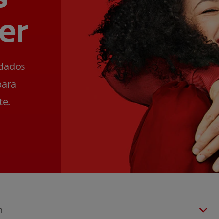
er
ldados
para
te.
n