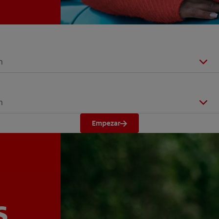
n
n
Empezar
s