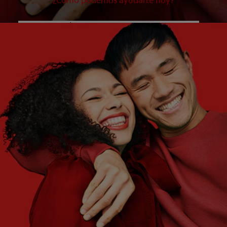
¿Cómo podemos ayudarte hoy?
¿QUÉ ES LO QUE NECESITAS?
Elige una opción
¿CUÁLES SON TUS OBJETIVOS?
Elige una opción
Empezar