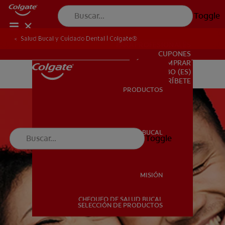
Toggle
Salud Bucal y Cuidado Dental | Colgate®
PARA PROFESIONALES
CUPONES
DÓNDE COMPRAR
BO (ES)
SUSCRÍBETE
PRODUCTOS
PRODUCTOS
SALUD BUCAL
Toggle
SALUD BUCAL
MISIÓN
CHEQUEO DE SALUD BUCAL
MISIÓN
SELECCIÓN DE PRODUCTOS