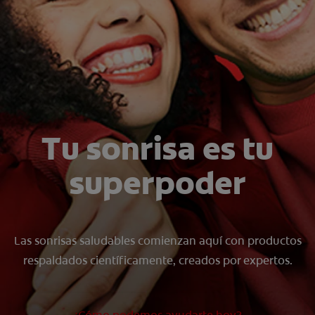
CHEQUEO DE SALUD BUCAL
SELECCIÓN DE PRODUCTOS
PARA PROFESIONALES
CUPONES
Tu sonrisa es tu
DÓNDE COMPRAR
superpoder
BO (ES)
SUSCRÍBETE
Las sonrisas saludables comienzan aquí con productos
respaldados científicamente, creados por expertos.