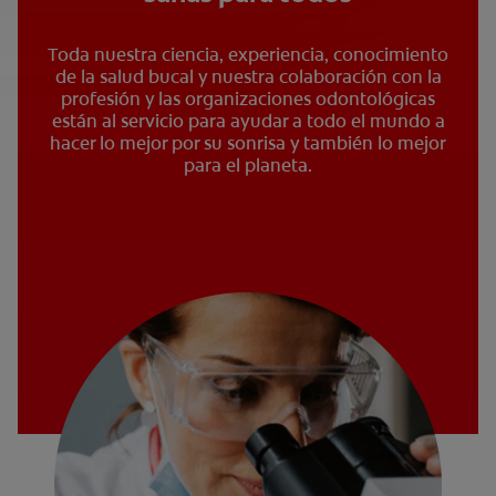
Toda nuestra ciencia, experiencia, conocimiento
de la salud bucal y nuestra colaboración con la
profesión y las organizaciones odontológicas
están al servicio para ayudar a todo el mundo a
hacer lo mejor por su sonrisa y también lo mejor
para el planeta.